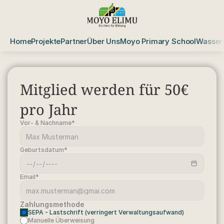
Home
Projekte
Partner
Über Uns
Moyo Primary School
Wasserf
Mitglied werden für 50€ 
pro Jahr
Vor- & Nachname*
Geburtsdatum*
Email*
Zahlungsmethode
SEPA - Lastschrift (verringert Verwaltungsaufwand)
Manuelle Überweisung