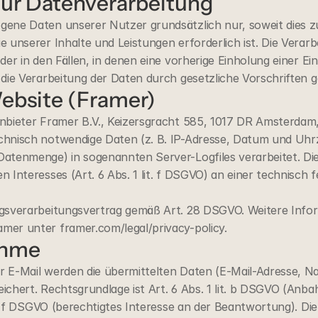
zur Datenverarbeitung
ene Daten unserer Nutzer grundsätzlich nur, soweit dies zur
 unserer Inhalte und Leistungen erforderlich ist. Die Verarb
er in den Fällen, in denen eine vorherige Einholung einer Ein
die Verarbeitung der Daten durch gesetzliche Vorschriften ge
Website (Framer)
nbieter Framer B.V., Keizersgracht 585, 1017 DR Amsterdam, 
hnisch notwendige Daten (z. B. IP-Adresse, Datum und Uhrze
atenmenge) in sogenannten Server-Logfiles verarbeitet. Dies
 Interesses (Art. 6 Abs. 1 lit. f DSGVO) an einer technisch f
gsverarbeitungsvertrag gemäß Art. 28 DSGVO. Weitere Inform
mer unter framer.com/legal/privacy-policy.
ahme
 E-Mail werden die übermittelten Daten (E-Mail-Adresse, Na
chert. Rechtsgrundlage ist Art. 6 Abs. 1 lit. b DSGVO (Anba
it. f DSGVO (berechtigtes Interesse an der Beantwortung). Di