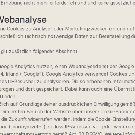
r Erhebung nicht mehr erforderlich sind und keine gesetzlic
 Webanalyse
eine Cookies zu Analyse- oder Marketingzwecken ein und nutz
chließlich technisch notwendige Daten zur Bereitstellung der
 gilt zusätzlich folgender Abschnitt:
Google Analytics nutzen, einen Webanalysedienst der Google 
4, Irland („Google"). Google Analytics verwendet Cookies un
site-Besucher zu analysieren. Die so erhobenen Informatio
ragen und dort gespeichert. Dabei kann auch eine Übermittlu
tfinden.
lich auf Grundlage deiner ausdrücklichen Einwilligung gemäß A
beim ersten Besuch der Website über unser Cookie-Banner ert
r die Zukunft widerrufen werden, indem die Cookie-Einstellu
ung („anonymizeIP"), sodass IP-Adressen vor jeder weiteren 
gsverarbeitungsvertrag gemäß Art. 28 DSGVO. Weitere Infor