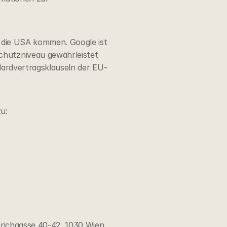
 die USA kommen. Google ist 
hutzniveau gewährleistet 
ndardvertragsklauseln der EU-
u:
richgasse 40-42, 1030 Wien 