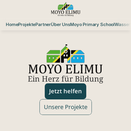
Home
Projekte
Partner
Über Uns
Moyo Primary School
Wasserf
Ein Herz für Bildung
Jetzt helfen
Unsere Projekte